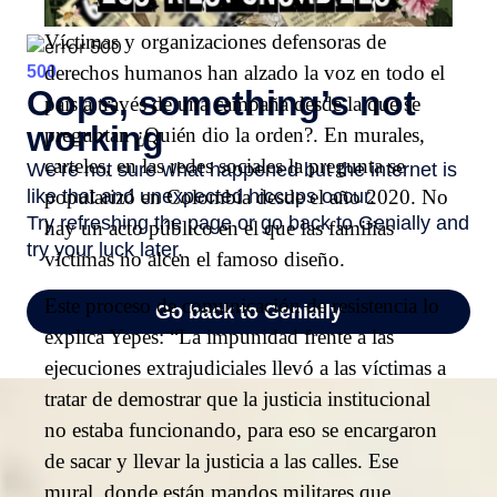
Víctimas y organizaciones defensoras de
derechos humanos han alzado la voz en todo el
país a través de una campaña desde la que se
preguntan ¿Quién dio la orden?. En murales,
carteles, en las redes sociales la pregunta se
popularizó en Colombia desde el año 2020. No
hay un acto público en el que las familias
víctimas no alcen el famoso diseño.
Este proceso de comunicación de resistencia lo
explica Yepes: “La impunidad frente a las
ejecuciones extrajudiciales llevó a las víctimas a
tratar de demostrar que la justicia institucional
no estaba funcionando, para eso se encargaron
de sacar y llevar la justicia a las calles. Ese
mural, donde están mandos militares que